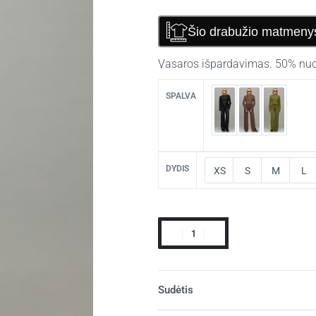
Šio drabužio matmeny
Vasaros išpardavimas. 50% nuo
SPALVA
DYDIS
XS
S
M
L
Sudėtis