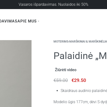
Vasaros išpardavimas. Nuolaidos iki 50%
DAVIMAS
APIE MUS
MOTERIMS
›
MARŠKINIAI & MARŠKINĖLIA
Palaidinė „M
Žiūrėti video
€
59.00
€
29.50
Skaidraus audinio palaidin
Modelio ūgis 177cm, dėvi S dydį