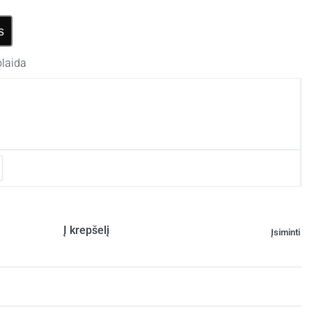
s
laida
Į krepšelį
Įsiminti