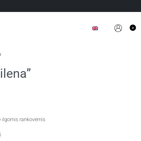
0
I
ilena”
ė ilgomis rankovėmis
.