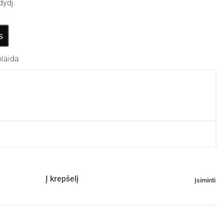
dydį.
s
laida
Į krepšelį
Įsiminti