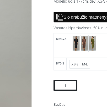
Modelio ūgis 177cm, dėvi XS-S 
Šio drabužio matmeny
Vasaros išpardavimas. 50% nuo
SPALVA
DYDIS
XS-S
M-L
Sudėtis