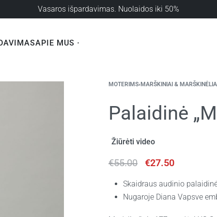
Vasaros išpardavimas. Nuolaidos iki 50%
DAVIMAS
APIE MUS
MOTERIMS
›
MARŠKINIAI & MARŠKINĖLIA
Palaidinė „M
Žiūrėti video
€
55.00
€
27.50
Skaidraus audinio palaidi
Nugaroje Diana Vapsve e