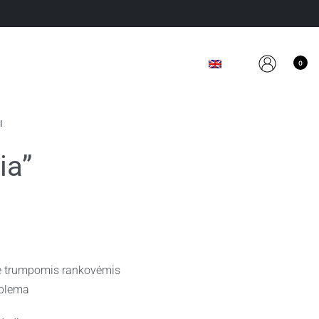
0
I
ia”
nė trumpomis rankovėmis
mblema